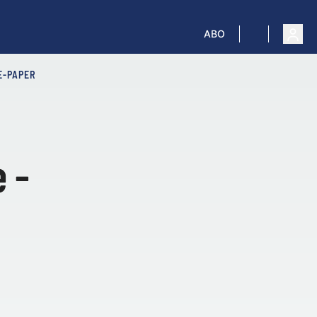
ABO
E-PAPER
 -