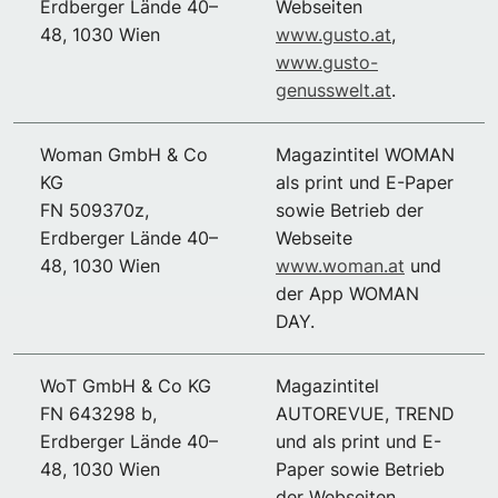
Erdberger Lände 40–
Webseiten
48, 1030 Wien
www.gusto.at
,
www.gusto-
genusswelt.at
.
Woman GmbH & Co
Magazintitel WOMAN
KG
als print und E-Paper
FN 509370z,
sowie Betrieb der
Erdberger Lände 40–
Webseite
48, 1030 Wien
www.woman.at
und
der App WOMAN
DAY.
WoT GmbH & Co KG
Magazintitel
FN 643298 b,
AUTOREVUE, TREND
Erdberger Lände 40–
und als print und E-
48, 1030 Wien
Paper sowie Betrieb
der Webseiten