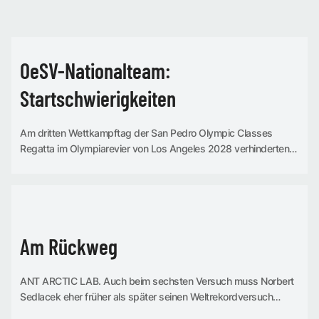
REGATTA
OeSV-Nationalteam:
Startschwierigkeiten
Am dritten Wettkampftag der San Pedro Olympic Classes
Regatta im Olympiarevier von Los Angeles 2028 verhinderten
vor allem die Starts bessere Platzierungen der österreichischen
Boote. Laura Farese und...
NEWS
Am Rückweg
ANT ARCTIC LAB. Auch beim sechsten Versuch muss Norbert
Sedlacek eher früher als später seinen Weltrekordversuch
abbrechen und umkehren.