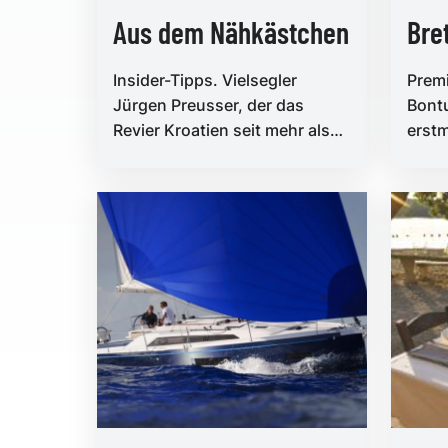
Aus dem Nähkästchen
Bre
Insider-Tipps. Vielsegler
Premi
Jürgen Preusser, der das
Bontu
Revier Kroatien seit mehr als
erst
vier Jahrzehnten kennt und
olymp
liebt, verrät, welche ...
Kite d