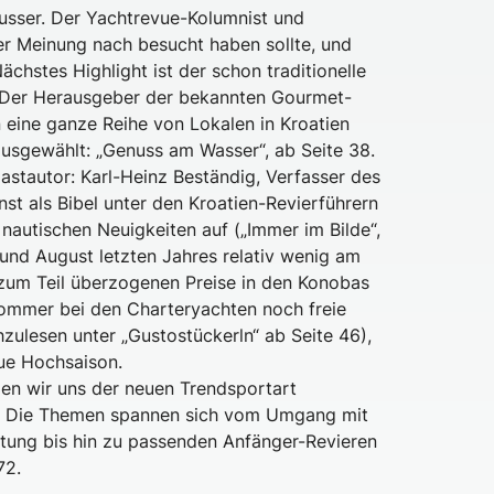
eusser. Der Yachtrevue-Kolumnist und
einer Meinung nach besucht haben sollte, und
chstes Highlight ist der schon traditionelle
 Der Herausgeber der bekannten Gourmet-
 eine ganze Reihe von Lokalen in Kroatien
ausgewählt: „Genuss am Wasser“, ab Seite 38.
astautor: Karl-Heinz Beständig, Verfasser des
t als Bibel unter den Kroatien-Revierführern
e nautischen Neuigkeiten auf („Immer im Bilde“,
i und August letzten Jahres relativ wenig am
 zum Teil überzogenen Preise in den Konobas
ommer bei den Charteryachten noch freie
zulesen unter „Gustostückerln“ ab Seite 46),
eue Hochsaison.
en wir uns der neuen Trendsportart
ger. Die Themen spannen sich vom Umgang mit
stung bis hin zu passenden Anfänger-Revieren
72.