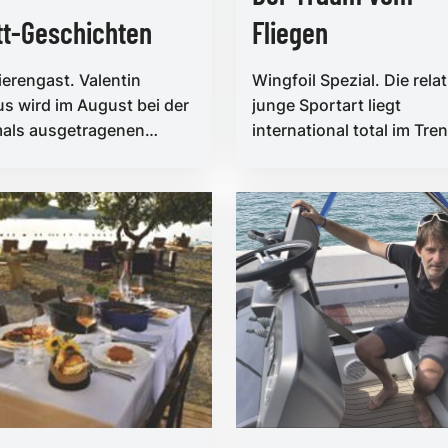
tt-Geschichten
Fliegen
erengast. Valentin
Wingfoil Spezial. Die relat
s wird im August bei der
junge Sportart liegt
mals ausgetragenen
international total im Tre
ischen Disziplin Formula
und setzt sich auch auf
ie österreichi...
heimischen Gewässern m
...