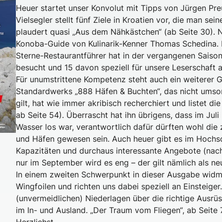
Heuer startet unser Konvolut mit Tipps von Jürgen Pr
Vielsegler stellt fünf Ziele in Kroatien vor, die man s
plaudert quasi „Aus dem Nähkästchen“ (ab Seite 30). Nä
Konoba-Guide von Kulinarik-Kenner Thomas Schedina.
Sterne-Restaurantführer hat in der vergangenen Saison
besucht und 15 davon speziell für unsere Leserschaft 
Für unumstrittene Kompetenz steht auch ein weiterer G
Standardwerks „888 Häfen & Buchten“, das nicht umsons
gilt, hat wie immer akribisch recherchiert und listet di
ab Seite 54). Überrascht hat ihn übrigens, dass im Jul
Wasser los war, verantwortlich dafür dürften wohl die
und Häfen gewesen sein. Auch heuer gibt es im Hochs
Kapazitäten und durchaus interessante Angebote (nach
nur im September wird es eng – der gilt nämlich als n
In einem zweiten Schwerpunkt in dieser Ausgabe widm
Wingfoilen und richten uns dabei speziell an Einstei
(unvermeidlichen) Niederlagen über die richtige Ausrü
im In- und Ausland. „Der Traum vom Fliegen“, ab Seite 