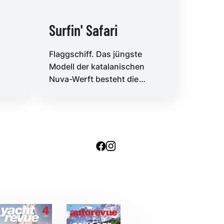
Surfin' Safari
Flaggschiff. Das jüngste
Modell der katalanischen
Nuva-Werft besteht die
Feuertaufe im Heimatrevier mit
Bravour. Vor Barcelona mac...