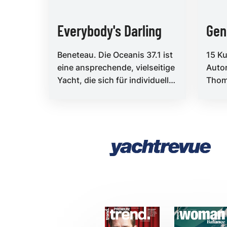
Everybody's Darling
Gen
Beneteau. Die Oceanis 37.1 ist
15 Ku
eine ansprechende, vielseitige
Autor
Yacht, die sich für individuelle
Thom
Bedürfnisse maßschneidern
sich 
lässt – b...
beso
...