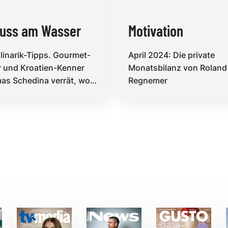
uss am Wasser
Motivation
linarik-Tipps. Gourmet-
April 2024: Die private
 und Kroatien-Kenner
Monatsbilanz von Roland
as Schedina verrät, wo
Regnemer
heuer ein Stopp
nders lohnt und bei wem