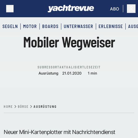
ABO
SEGELN
MOTOR
BOARDS
UNTERWASSER
ERLEBNISSE
AUS
Mobiler Wegweiser
SUBRESSORT
AKTUALISIERT
LESEZEIT
Ausrüstung
21.01.2020
1 min
HOME
BÖRSE
AUSRÜSTUNG
Neuer Mini-Kartenplotter mit Nachrichtendienst