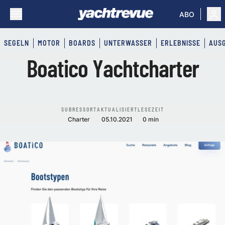
ABO
SEGELN
MOTOR
BOARDS
UNTERWASSER
ERLEBNISSE
AUS
Boatico Yachtcharter
SUBRESSORT
AKTUALISIERT
LESEZEIT
Charter
05.10.2021
0 min