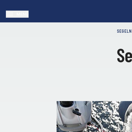
MENÜ
SEGELN
Se