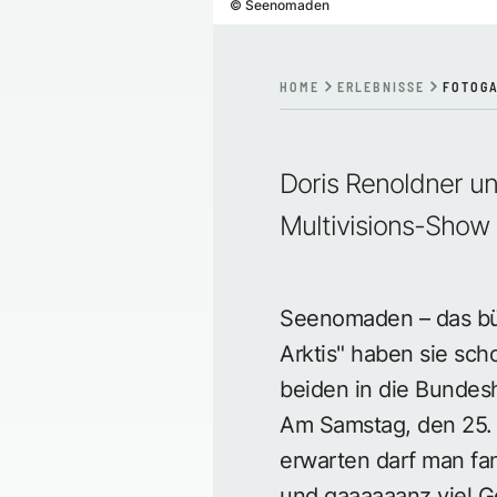
©
Seenomaden
HOME
ERLEBNISSE
FOTOGA
Doris Renoldner u
Multivisions-Show
Seenomaden – das bürg
Arktis" haben sie sch
beiden in die Bundes
Am Samstag, den 25. 
erwarten darf man fa
und gaaaaaanz viel G