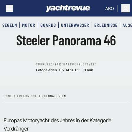
ABO
SEGELN
MOTOR
BOARDS
UNTERWASSER
ERLEBNISSE
AUS
Steeler Panorama 46
SUBRESSORT
AKTUALISIERT
LESEZEIT
Fotogalerien
05.04.2015
0 min
HOME
ERLEBNISSE
FOTOGALERIEN
Europas Motoryacht des Jahres in der Kategorie
Verdränger