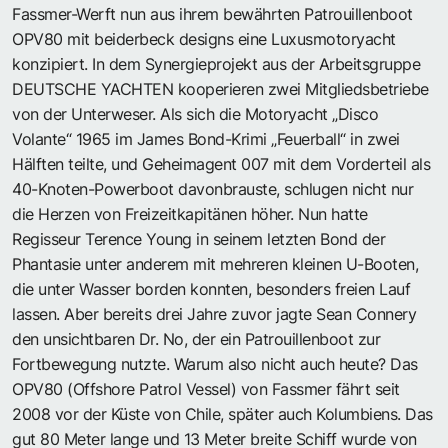
Fassmer-Werft nun aus ihrem bewährten Patrouillenboot
OPV80 mit beiderbeck designs eine Luxusmotoryacht
konzipiert. In dem Synergieprojekt aus der Arbeitsgruppe
DEUTSCHE YACHTEN kooperieren zwei Mitgliedsbetriebe
von der Unterweser. Als sich die Motoryacht „Disco
Volante“ 1965 im James Bond-Krimi „Feuerball“ in zwei
Hälften teilte, und Geheimagent 007 mit dem Vorderteil als
40-Knoten-Powerboot davonbrauste, schlugen nicht nur
die Herzen von Freizeitkapitänen höher. Nun hatte
Regisseur Terence Young in seinem letzten Bond der
Phantasie unter anderem mit mehreren kleinen U-Booten,
die unter Wasser borden konnten, besonders freien Lauf
lassen. Aber bereits drei Jahre zuvor jagte Sean Connery
den unsichtbaren Dr. No, der ein Patrouillenboot zur
Fortbewegung nutzte. Warum also nicht auch heute? Das
OPV80 (Offshore Patrol Vessel) von Fassmer fährt seit
2008 vor der Küste von Chile, später auch Kolumbiens. Das
gut 80 Meter lange und 13 Meter breite Schiff wurde von