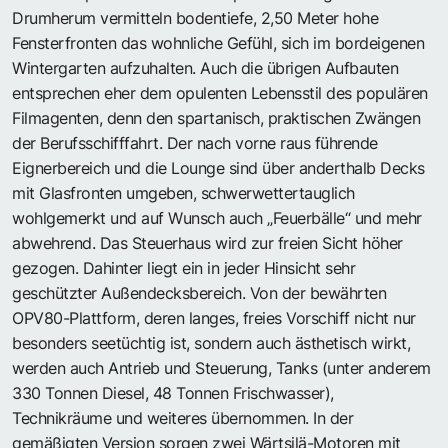
Drumherum vermitteln bodentiefe, 2,50 Meter hohe
Fensterfronten das wohnliche Gefühl, sich im bordeigenen
Wintergarten aufzuhalten. Auch die übrigen Aufbauten
entsprechen eher dem opulenten Lebensstil des populären
Filmagenten, denn den spartanisch, praktischen Zwängen
der Berufsschifffahrt. Der nach vorne raus führende
Eignerbereich und die Lounge sind über anderthalb Decks
mit Glasfronten umgeben, schwerwettertauglich
wohlgemerkt und auf Wunsch auch „Feuerbälle“ und mehr
abwehrend. Das Steuerhaus wird zur freien Sicht höher
gezogen. Dahinter liegt ein in jeder Hinsicht sehr
geschützter Außendecksbereich. Von der bewährten
OPV80-Plattform, deren langes, freies Vorschiff nicht nur
besonders seetüchtig ist, sondern auch ästhetisch wirkt,
werden auch Antrieb und Steuerung, Tanks (unter anderem
330 Tonnen Diesel, 48 Tonnen Frischwasser),
Technikräume und weiteres übernommen. In der
gemäßigten Version sorgen zwei Wärtsilä-Motoren mit