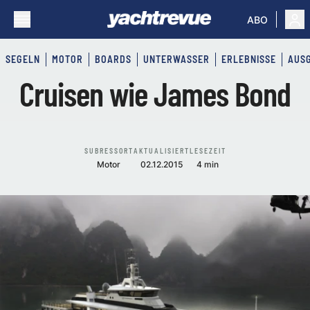
ABO
SEGELN
MOTOR
BOARDS
UNTERWASSER
ERLEBNISSE
AUS
Cruisen wie James Bond
SUBRESSORT
AKTUALISIERT
LESEZEIT
Motor
02.12.2015
4 min