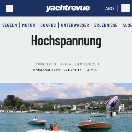
ABO
SEGELN
MOTOR
BOARDS
UNTERWASSER
ERLEBNISSE
AUS
Hochspannung
SUBRESSORT
AKTUALISIERT
LESEZEIT
Motorboot-Tests
27.07.2017
4 min