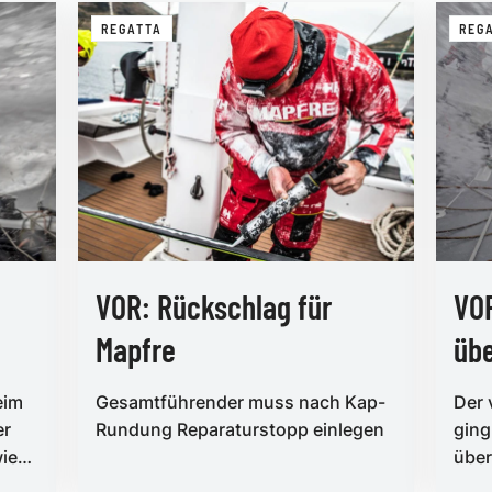
REGATTA
REG
VOR: Rückschlag für
VOR
Mapfre
üb
eim
Gesamtführender muss nach Kap-
Der 
er
Rundung Reparaturstopp einlegen
ging
wie
über