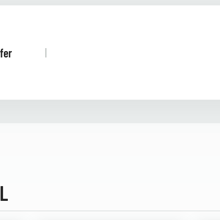
fer
L