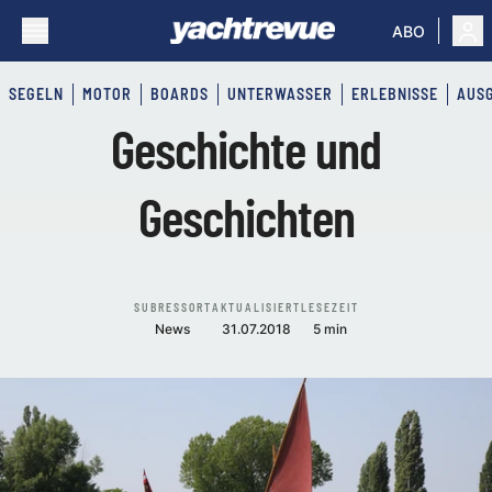
ABO
SEGELN
MOTOR
BOARDS
UNTERWASSER
ERLEBNISSE
AUS
Geschichte und
Geschichten
SUBRESSORT
AKTUALISIERT
LESEZEIT
News
31.07.2018
5 min