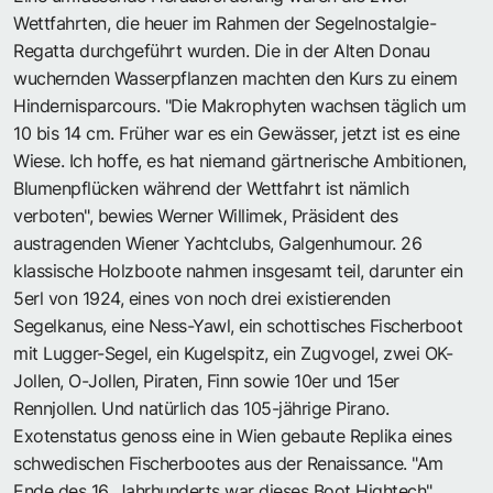
Wettfahrten, die heuer im Rahmen der Segelnostalgie-
Regatta durchgeführt wurden. Die in der Alten Donau
wuchernden Wasserpflanzen machten den Kurs zu einem
Hindernisparcours. "Die Makrophyten wachsen täglich um
10 bis 14 cm. Früher war es ein Gewässer, jetzt ist es eine
Wiese. Ich hoffe, es hat niemand gärtnerische Ambitionen,
Blumenpflücken während der Wettfahrt ist nämlich
verboten", bewies Werner Willimek, Präsident des
austragenden Wiener Yachtclubs, Galgenhumour. 26
klassische Holzboote nahmen insgesamt teil, darunter ein
5erl von 1924, eines von noch drei existierenden
Segelkanus, eine Ness-Yawl, ein schottisches Fischerboot
mit Lugger-Segel, ein Kugelspitz, ein Zugvogel, zwei OK-
Jollen, O-Jollen, Piraten, Finn sowie 10er und 15er
Rennjollen. Und natürlich das 105-jährige Pirano.
Exotenstatus genoss eine in Wien gebaute Replika eines
schwedischen Fischerbootes aus der Renaissance. "Am
Ende des 16. Jahrhunderts war dieses Boot Hightech",