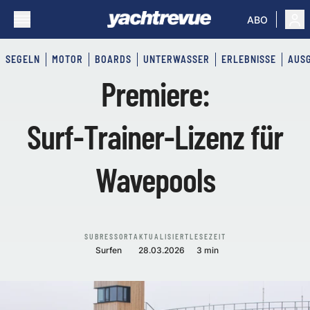
ABO
SEGELN
MOTOR
BOARDS
UNTERWASSER
ERLEBNISSE
AUS
Premiere:
Surf‑Trainer‑Lizenz für
Wavepools
SUBRESSORT
AKTUALISIERT
LESEZEIT
Surfen
28.03.2026
3 min