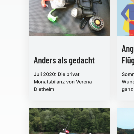
Ang
Anders als gedacht
Flü
Juli 2020: Die privat
Somme
Monatsbilanz von Verena
Wund
Diethelm
ganz 
dosie