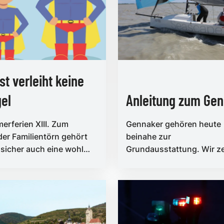
st verleiht keine
gel
Anleitung zum Ge
rferien XIII. Zum
Gennaker gehören heute
er Familientörn gehört
beinahe zur
sicher auch eine wohl
Grundausstattung. Wir z
rte Portion Irrwitz
auf den folgenden Seiten
man dieses Segel auf Ya
bis 35 o...