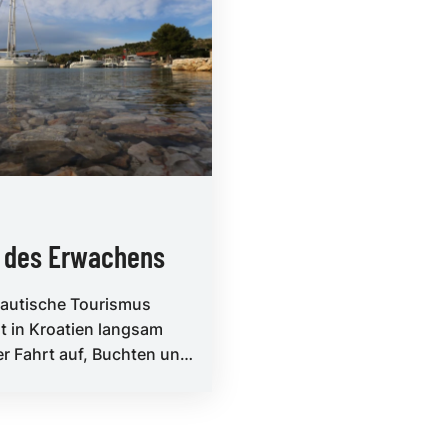
t des Erwachens
nautische Tourismus
 in Kroatien langsam
r Fahrt auf, Buchten und
 sind aber noch spärlich
ht. Wer jetzt a...