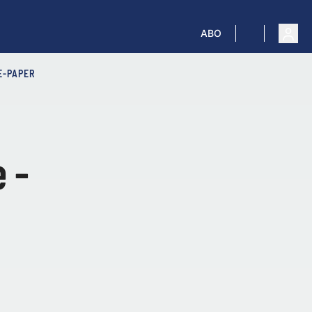
ABO
E-PAPER
 -