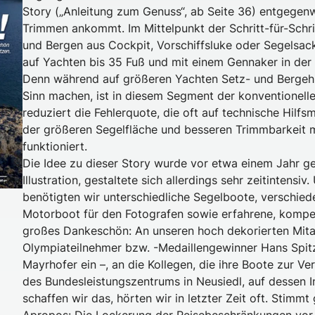
Story („Anleitung zum Genuss“, ab Seite 36) entgegenw
Trimmen ankommt. Im Mittelpunkt der Schritt-für-Schr
und Bergen aus Cockpit, Vorschiffsluke oder Segelsack
auf Yachten bis 35 Fuß und mit einem Gennaker in der
Denn während auf größeren Yachten Setz- und Bergehi
Sinn machen, ist in diesem Segment der konventionelle
reduziert die Fehlerquote, die oft auf technische Hilfs
der größeren Segelfläche und besseren Trimmbarkeit 
funktioniert.
Die Idee zu dieser Story wurde vor etwa einem Jahr ge
Illustration, gestaltete sich allerdings sehr zeitinten
benötigten wir unterschiedliche Segelboote, verschie
Motorboot für den Fotografen sowie erfahrene, kompete
großes Dankeschön: An unseren hoch dekorierten Mitar
Olympiateilnehmer bzw. -Medaillengewinner Hans Spitz
Mayrhofer ein –, an die Kollegen, die ihre Boote zur Ve
des Bundesleistungszentrums in Neusiedl, auf dessen I
schaffen wir das, hörten wir in letzter Zeit oft. Stimmt