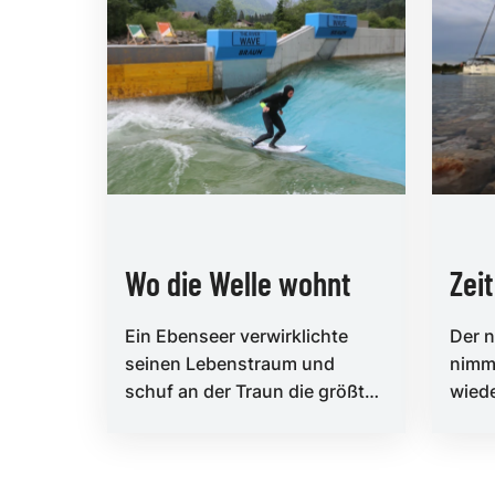
Wo die Welle wohnt
Zei
Ein Ebenseer verwirklichte
Der 
seinen Lebenstraum und
nimmt
schuf an der Traun die größte
wiede
künstliche Flusswelle der Welt.
Häfen
Markus Korn war zu...
besuc