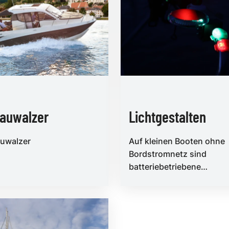
auwalzer
Lichtgestalten
uwalzer
Auf kleinen Booten ohne
Bordstromnetz sind
batteriebetriebene
Navigationsleuchten die
einzige Möglichkeit, um i
Nacht gesehen...