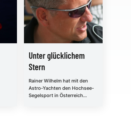
Unter glücklichem
Stern
Rainer Wilhelm hat mit den
Astro-Yachten den Hochsee-
Segelsport in Österreich
befeuert, beeinflusst und
n der
geprägt. Seit er sich um T...