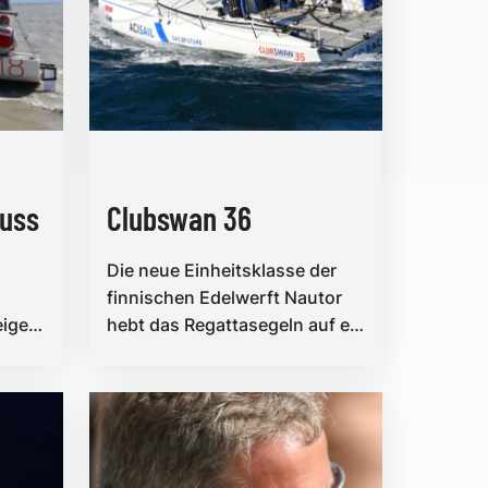
nuss
Clubswan 36
Die neue Einheitsklasse der
finnischen Edelwerft Nautor
eigen
hebt das Regattasegeln auf ein
 wie
neues Niveau und stellt auch
chten
Profis vor int...