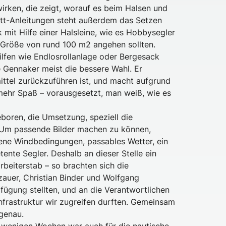
irken, die zeigt, worauf es beim Halsen und
itt-Anleitungen steht außerdem das Setzen
 mit Hilfe einer Halsleine, wie es Hobbysegler
 Größe von rund 100 m2 angehen sollten.
lfen wie Endlosrollanlage oder Bergesack
 Gennaker meist die bessere Wahl. Er
mittel zurückzuführen ist, und macht aufgrund
mehr Spaß – vorausgesetzt, man weiß, wie es
boren, die Umsetzung, speziell die
siv. Um passende Bilder machen zu können,
dene Windbedingungen, passables Wetter, ein
nte Segler. Deshalb an dieser Stelle ein
beiterstab – so brachten sich die
auer, Christian Binder und Wolfgang
rfügung stellten, und an die Verantwortlichen
nfrastruktur wir zugreifen durften. Gemeinsam
 genau.