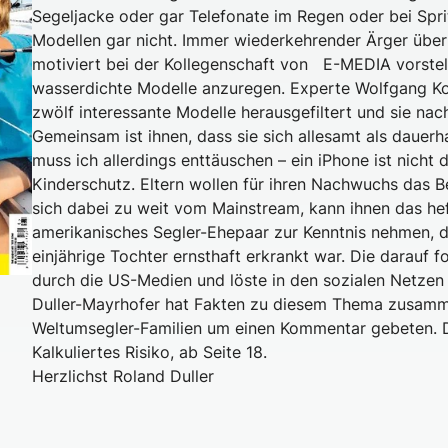
Segeljacke oder gar Telefonate im Regen oder bei Spr
Modellen gar nicht. Immer wiederkehrender Ärger über
motiviert bei der Kollegenschaft von E-MEDIA vorstel
wasserdichte Modelle anzuregen. Experte Wolfgang Ko
zwölf interessante Modelle herausgefiltert und sie nac
Gemeinsam ist ihnen, dass sie sich allesamt als dauerh
muss ich allerdings enttäuschen – ein iPhone ist nicht 
Kinderschutz.
Eltern wollen für ihren Nachwuchs das B
sich dabei zu weit vom Mainstream, kann ihnen das heft
amerikanisches Segler-Ehepaar zur Kenntnis nehmen, da
einjährige Tochter ernsthaft erkrankt war. Die darauf
durch die US-Medien und löste in den sozialen Netzen 
Duller-Mayrhofer hat Fakten zu diesem Thema zusamm
Weltumsegler-Familien um einen Kommentar gebeten. D
Kalkuliertes Risiko, ab Seite 18.
Herzlichst Roland Duller