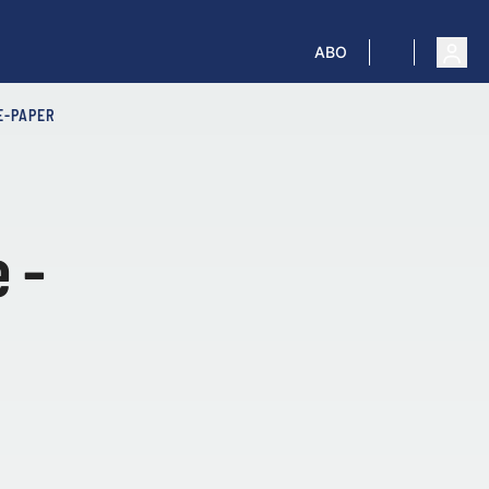
ABO
E-PAPER
 -