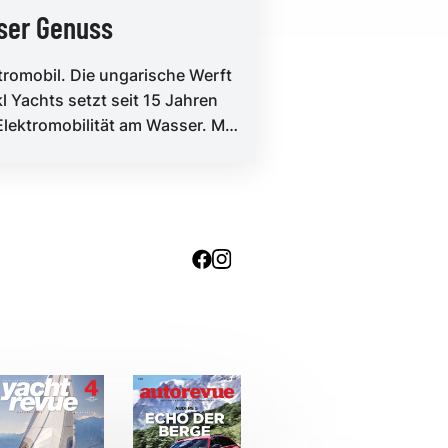
ser Genuss
tromobil. Die ungarische Werft
kl Yachts setzt seit 15 Jahren
Elektromobilität am Wasser. Mit
E-njoy 800 gibt es e...