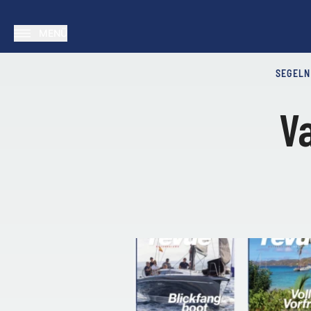
MENÜ
SEGELN
Va