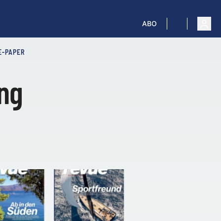
ABO
E-PAPER
ing