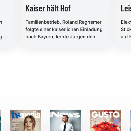
Kaiser hält Hof
Lei
en
Familienbetrieb. Roland Regnemer
Elek
folgte einer kaiserlichen Einladung
Stic
lg
nach Bayern, lernte Jürgen den
auf 
rg
Ersten kennen und tauchte ein ...
der 