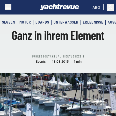
ABO
SEGELN
MOTOR
BOARDS
UNTERWASSER
ERLEBNISSE
AUS
Ganz in ihrem Element
SUBRESSORT
AKTUALISIERT
LESEZEIT
Events
13.08.2015
1 min