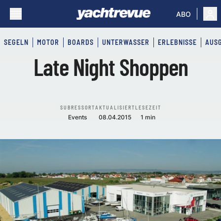
ABO
SEGELN
MOTOR
BOARDS
UNTERWASSER
ERLEBNISSE
AUS
Late Night Shoppen
SUBRESSORT
AKTUALISIERT
LESEZEIT
Events
08.04.2015
1 min