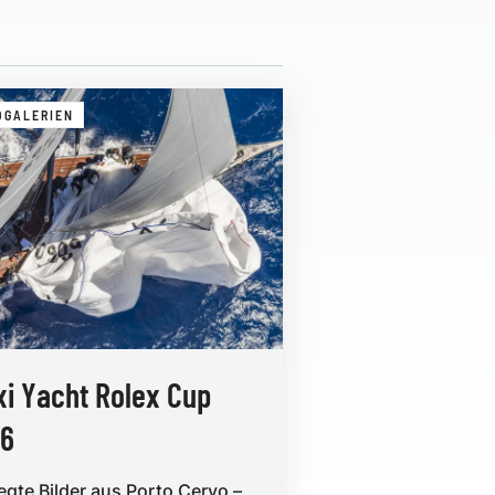
OGALERIEN
i Yacht Rolex Cup
16
gte Bilder aus Porto Cervo –