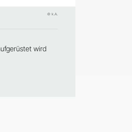
©
k.A.
aufgerüstet wird