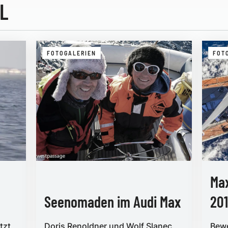
L
FOTOGALERIEN
FOT
Max
Seenomaden im Audi Max
20
tzt
Doris Renoldner und Wolf Slanec
Bewe