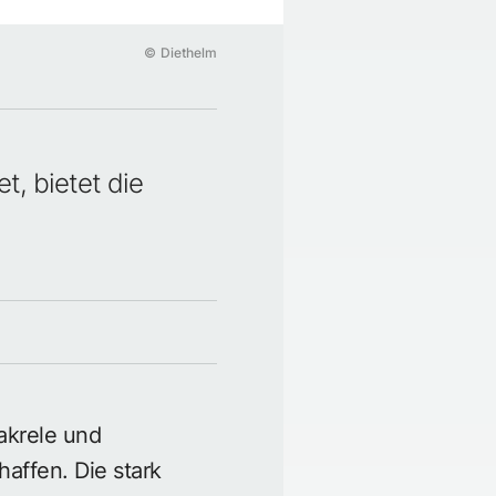
©
Diethelm
t, bietet die
akrele und
affen. Die stark