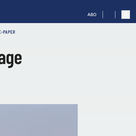
ABO
E-PAPER
rage