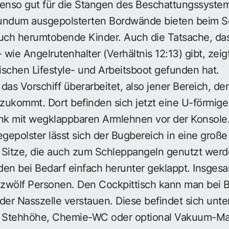
benso gut für die Stangen des Beschattungssyste
rundum ausgepolsterten Bordwände bieten beim S
auch herumtobende Kinder. Auch die Tatsache, da
 wie Angelrutenhalter (Verhältnis 12:13) gibt, zei
schen Lifestyle- und Arbeitsboot gefunden hat.
das Vorschiff überarbeitet, also jener Bereich, d
zukommt. Dort befinden sich jetzt eine U-förmige
k mit wegklappbaren Armlehnen vor der Konsole.
egepolster lässt sich der Bugbereich in eine groß
 Sitze, die auch zum Schleppangeln genutzt werd
en bei Bedarf einfach herunter geklappt. Insgesa
 zwölf Personen. Den Cockpittisch kann man bei B
der Nasszelle verstauen. Diese befindet sich unte
t Stehhöhe, Chemie-WC oder optional Vakuum-Mar