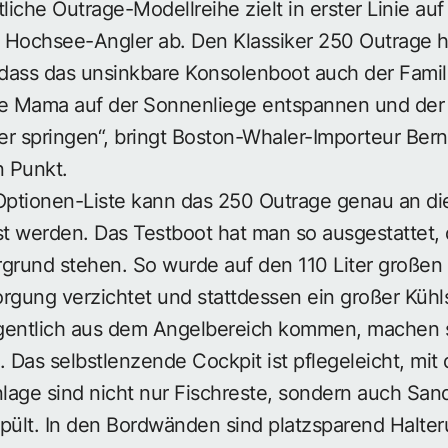
liche Outrage-Modellreihe zielt in erster Linie au
Hochsee-Angler ab. Den Klassiker 250 Outrage h
 dass das unsinkbare Konsolenboot auch der Famil
die Mama auf der Sonnenliege entspannen und d
r springen“, bringt Boston-Whaler-Importeur Bernh
 Punkt.
ptionen-Liste kann das 250 Outrage genau an die
t werden. Das Testboot hat man so ausgestattet, 
rgrund stehen. So wurde auf den 110 Liter großen
rgung verzichtet und stattdessen ein großer Kühl
eigentlich aus dem Angelbereich kommen, machen 
. Das selbstlenzende Cockpit ist pflegeleicht, mit 
age sind nicht nur Fischreste, sondern auch Sa
spült. In den Bordwänden sind platzsparend Halte