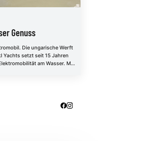
ser Genuss
tromobil. Die ungarische Werft
kl Yachts setzt seit 15 Jahren
Elektromobilität am Wasser. Mit
E-njoy 800 gibt es e...