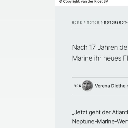
©
Copyright: van der Kloet BV
HOME
MOTOR
MOTORBOOT-
Nach 17 Jahren der
Marine ihr neues F
Verena Diethe
VON
„Jetzt geht der Atlan
Neptune-Marine-Werftc