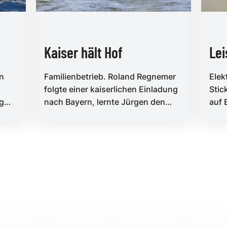
Kaiser hält Hof
Lei
en
Familienbetrieb. Roland Regnemer
Elek
folgte einer kaiserlichen Einladung
Stic
lg
nach Bayern, lernte Jürgen den
auf 
rg
Ersten kennen und tauchte ein ...
der 