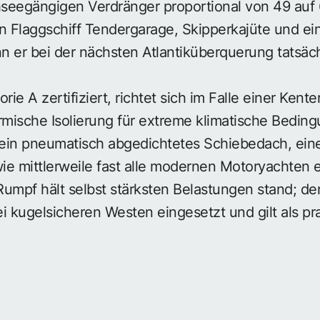
seegängigen Verdränger proportional von 49 auf
 Flaggschiff Tendergarage, Skipperkajüte und ein
nn er bei der nächsten Atlantiküberquerung tatsäc
orie A zertifiziert, richtet sich im Falle einer Kent
rmische Isolierung für extreme klimatische Bedin
ein pneumatisch abgedichtetes Schiebedach, eine
wie mittlerweile fast alle modernen Motoryachten 
-Rumpf hält selbst stärksten Belastungen stand; d
i kugelsicheren Westen eingesetzt und gilt als pra