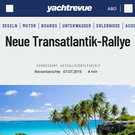
ABO
SEGELN
MOTOR
BOARDS
UNTERWASSER
ERLEBNISSE
AUS
Neue Transatlantik-Rallye
SUBRESSORT
AKTUALISIERT
LESEZEIT
Revierberichte
07.07.2015
4 min