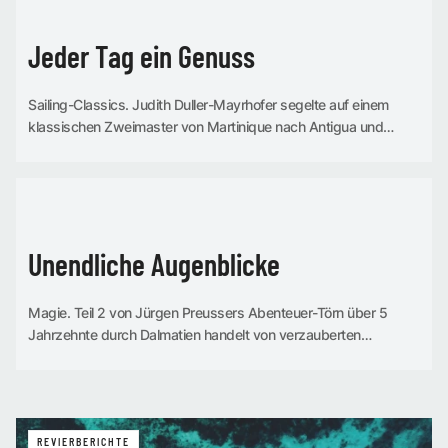
Jeder Tag ein Genuss
Sailing-Classics. Judith Duller-Mayrhofer segelte auf einem
klassischen Zweimaster von Martinique nach Antigua und
erkundete das Karibik-Revier der Kleinen Antillen auf ganz
entspannte Weise
REVIERBERICHTE
Unendliche Augenblicke
Magie. Teil 2 von Jürgen Preussers Abenteuer-Törn über 5
Jahrzehnte durch Dalmatien handelt von verzauberten
Sperrgebieten, von Geldsäcken, von italienischen Flotten,
boomenden Kats und bedrohlichen T...
REVIERBERICHTE