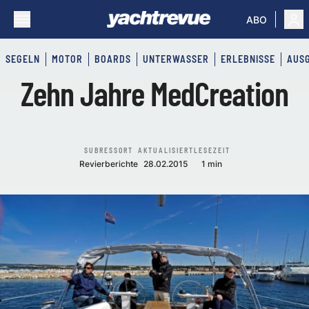
ABO
SEGELN
MOTOR
BOARDS
UNTERWASSER
ERLEBNISSE
AUS
Zehn Jahre MedCreation
SUBRESSORT
AKTUALISIERT
LESEZEIT
Revierberichte
28.02.2015
1 min