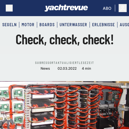
ABO
SEGELN
MOTOR
BOARDS
UNTERWASSER
ERLEBNISSE
AUS
Check, check, check!
SUBRESSORT
AKTUALISIERT
LESEZEIT
News
02.03.2022
4 min