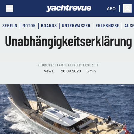
ABO
SEGELN
MOTOR
BOARDS
UNTERWASSER
ERLEBNISSE
AUS
Unabhängigkeitserklärung
SUBRESSORT
AKTUALISIERT
LESEZEIT
News
26.09.2020
5 min