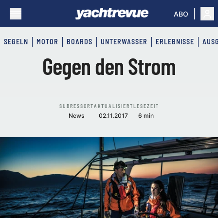
ABO
SEGELN
MOTOR
BOARDS
UNTERWASSER
ERLEBNISSE
AUS
Gegen den Strom
SUBRESSORT
AKTUALISIERT
LESEZEIT
News
02.11.2017
6 min