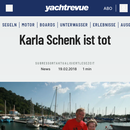
ABO
SEGELN
MOTOR
BOARDS
UNTERWASSER
ERLEBNISSE
AUS
Karla Schenk ist tot
SUBRESSORT
AKTUALISIERT
LESEZEIT
News
19.02.2018
1 min