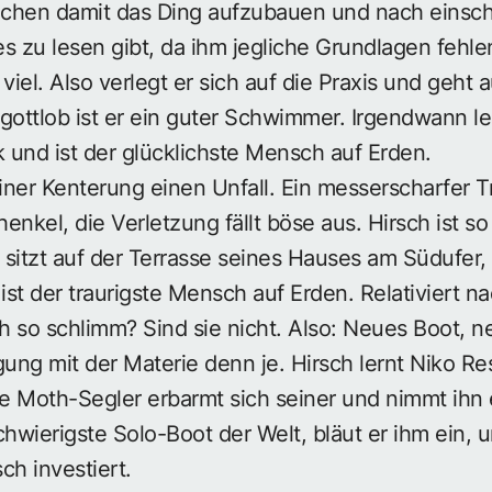
chen damit das Ding aufzubauen und nach einschlä
es zu lesen gibt, da ihm jegliche Grundlagen fehle
viel. Also verlegt er sich auf die Praxis und geht
gottlob ist er ein guter Schwimmer. Irgendwann le
k und ist der glücklichste Mensch auf Erden.
einer Kenterung einen Unfall. Ein messerscharfer T
henkel, die Verletzung fällt böse aus. Hirsch ist s
r sitzt auf der Terrasse seines Hauses am Südufer, 
st der traurigste Mensch auf Erden. Relativiert nac
ch so schlimm? Sind sie nicht. Also: Neues Boot, n
gung mit der Materie denn je. Hirsch lernt Niko R
te Moth-Segler erbarmt sich seiner und nimmt ihn 
schwierigste Solo-Boot der Welt, bläut er ihm ein,
sch investiert.