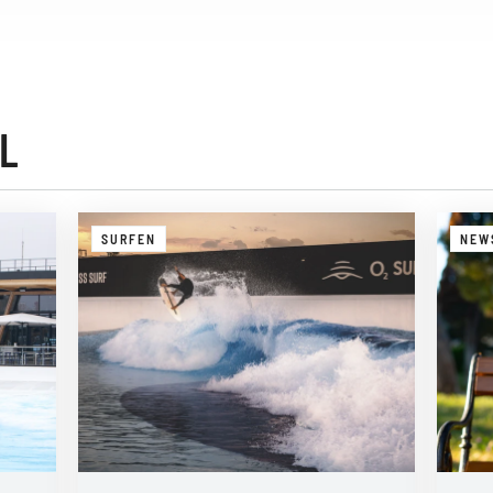
L
SURFEN
NEW