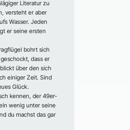
giger Literatur zu
n, versteht er aber
 aufs Wasser. Jeden
gt er seine ersten
ragflügel bohrt sich
o geschockt, dass er
blickt über den sich
h einiger Zeit. Sind
eues Glück.
esch kennen, der 49er-
ein wenig unter seine
 und du machst das gar