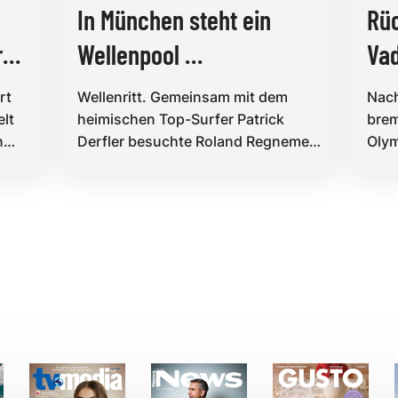
In München steht ein
Rüc
r
Wellenpool …
Va
rt
Wellenritt. Gemeinsam mit dem
Nach
elt
heimischen Top-Surfer Patrick
brem
n
Derfler besuchte Roland Regnemer
Oly
..
die O₂ Surftown in München und
taucht...