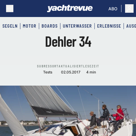
ABO
SEGELN
MOTOR
BOARDS
UNTERWASSER
ERLEBNISSE
AUS
Dehler 34
SUBRESSORT
AKTUALISIERT
LESEZEIT
Tests
02.05.2017
4 min