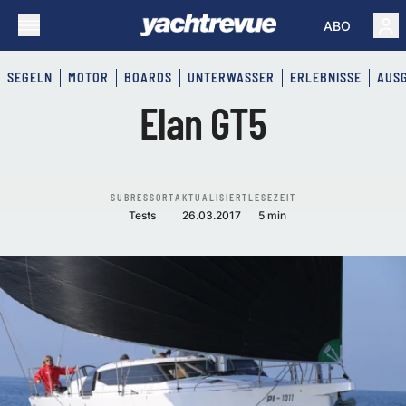
ABO
SEGELN
MOTOR
BOARDS
UNTERWASSER
ERLEBNISSE
AUS
Elan GT5
SUBRESSORT
AKTUALISIERT
LESEZEIT
Tests
26.03.2017
5 min