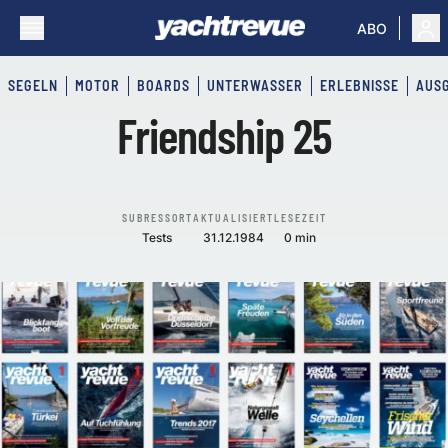
ABO
SEGELN
MOTOR
BOARDS
UNTERWASSER
ERLEBNISSE
AUS
Friendship 25
SUBRESSORT
AKTUALISIERT
LESEZEIT
Tests
31.12.1984
0 min