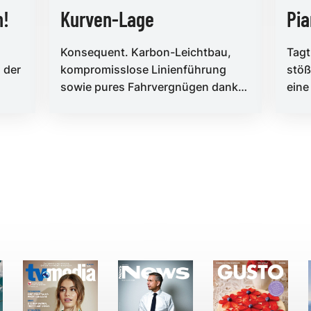
n!
Kurven-Lage
Pi
Konsequent. Karbon-Leichtbau,
Tagt
 der
kompromisslose Linienführung
stöß
sowie pures Fahrvergnügen dank
eine
r-
der Weiterentwicklung des
aber
Petestep-Rumpf...