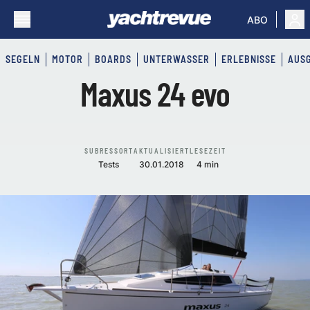
ABO
SEGELN
MOTOR
BOARDS
UNTERWASSER
ERLEBNISSE
AUS
Maxus 24 evo
SUBRESSORT
AKTUALISIERT
LESEZEIT
Tests
30.01.2018
4 min