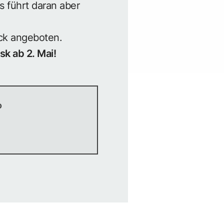
s führt daran aber
ock angeboten.
k ab 2. Mai!
o