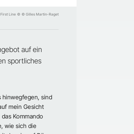
First Line
©
© Gilles Martin-Raget
ngebot auf ein
n sportliches
s hinwegfegen, sind
 auf mein Gesicht
en das Kommando
, wie sich die