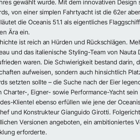
res gewählt wurde. Mit dem innovativen Design set
ds, von einer simplen Fahrtyacht ist die 62er aber
äutet die Oceanis 51.1 als eigentliches Flaggschif
en Ära ein.
hichte ist reich an Hürden und Rückschlägen. Meh
eau und das italienische Styling-Team von Nauta 
zufrieden waren. Die Schwierigkeit bestand darin, d
chaften aufweisen, sondern auch hinsichtlich Pla
s setzten sollte – die Suche nach der Eier legen
n Charter-, Eigner- sowie Performance-Yacht sein
es-Klientel ebenso erfüllen wie jene der Oceanis-
hef und Konstrukteur Gianguido Girotti. Folgericht
edlichen Versionen angeboten, ein ambitioniertes 
lung erforderte.