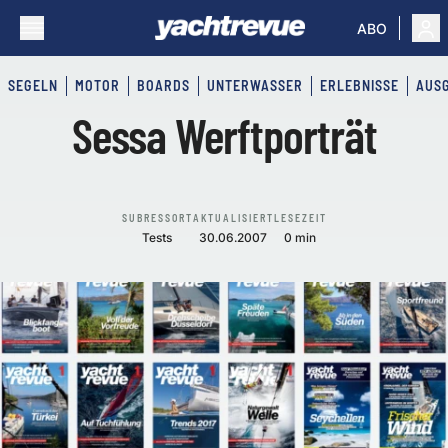
ABO
SEGELN
MOTOR
BOARDS
UNTERWASSER
ERLEBNISSE
AUS
Sessa Werftporträt
SUBRESSORT
AKTUALISIERT
LESEZEIT
Tests
30.06.2007
0 min