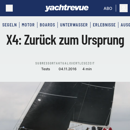
ABO
SEGELN
MOTOR
BOARDS
UNTERWASSER
ERLEBNISSE
AUS
X4: Zurück zum Ursprung
SUBRESSORT
AKTUALISIERT
LESEZEIT
Tests
04.11.2016
4 min