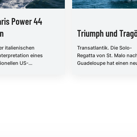
aris Power 44
n
Triumph und Trag
er italienischen
Transatlantik. Die Solo-
terpretation eines
Regatta von St. Malo nac
tionellen US-
Guadeloupe hat einen ne
erboots sorgt Solaris
Streckenrekord sowie
 im Motorboot-Genre für
spannende Kopf-an-Kopf
hen Win...
Rennen bi...