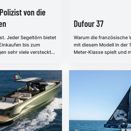
Polizist von die
en
Dufour 37
st. Jeder Segeltörn bietet
Warum die französische 
Einkaufen bis zum
mit diesem Modell in der 
en sehr viele versteckte
Meter-Klasse spielt und m
sportaufgaben
welchen neuen Impulsen
für Aufsehen sorgt