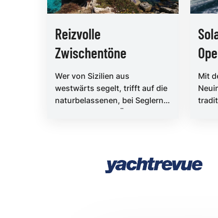
Reizvolle
Sol
Zwischentöne
Ope
Wer von Sizilien aus
Mit d
westwärts segelt, trifft auf die
Neuin
naturbelassenen, bei Seglern
tradi
kaum bekannten Ägadischen
Humm
Inseln, die eine span...
auch
frisc