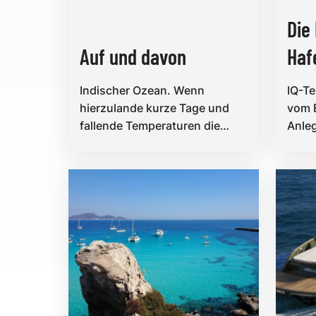
Die 
Auf und davon
Haf
Indischer Ozean. Wenn
IQ-Te
hierzulande kurze Tage und
vom 
fallende Temperaturen die
Anleg
Stimmung trüben, startet die
Denk
Insel Mauritius in die Hau...