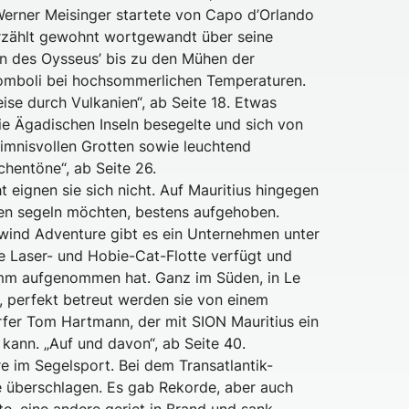
 Werner Meisinger startete von Capo d’Orlando
 erzählt gewohnt wortgewandt über seine
n des Oysseus’ bis zu den Mühen der
romboli bei hochsommerlichen Temperaturen.
eise durch Vulkanien“, ab Seite 18. Etwas
ie Ägadischen Inseln besegelte und sich von
eimnisvollen Grotten sowie leuchtend
chentöne“, ab Seite 26.
t eignen sie sich nicht. Auf Mauritius hingegen
en segeln möchten, bestens aufgehoben.
ldwind Adventure gibt es ein Unternehmen unter
e Laser- und Hobie-Cat-Flotte verfügt und
amm aufgenommen hat. Ganz im Süden, in Le
n, perfekt betreut werden sie von einem
rfer Tom Hartmann, der mit SION Mauritius ein
 kann. „Auf und davon“, ab Seite 40.
 im Segelsport. Bei dem Transatlantik-
e überschlagen. Es gab Rekorde, aber auch