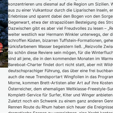
konzentrieren uns diesmal auf die Region um Sizilien.
aus zu einer Vulkantour durch die Liparischen Inseln,
Erlebnisse und spannt dabei den Bogen von den Sorge
Gegenwart, etwa der strapaziösen Besteigung des St
Dazwischen gibt es aber viel Freudvolles zu lesen – „R
weiter westlich war Hermann Winkler unterwegs, der d
schroffen Küsten, bizarren Tuffstein-Formationen, geh
türkisfarbenem Wasser begeistern ließ. „Reizvolle Zwis
So schön diese Reviere sein mögen, für die Winterfluch
sind all jene, die in den kommenden Monaten im Warm
Bareboat-Charter findet dort nicht statt, aber mit Wi
deutschsprachiger Führung, das über eine frei buchbar
auch die neue Trendsportart Wingfoilen in das Progr
Morne, kommen Brett-Artisten aller Art auf ihre Koste
Österreicher, dem ehemaligen Weltklasse-Freestyle-Su
Komplett-Service für Surfer, Kiter und Winger anbieten
Zuletzt noch ein Schwenk zu einem ganz anderen Genre
Rennen Route du Rhum haben sich heuer die Ereigniss