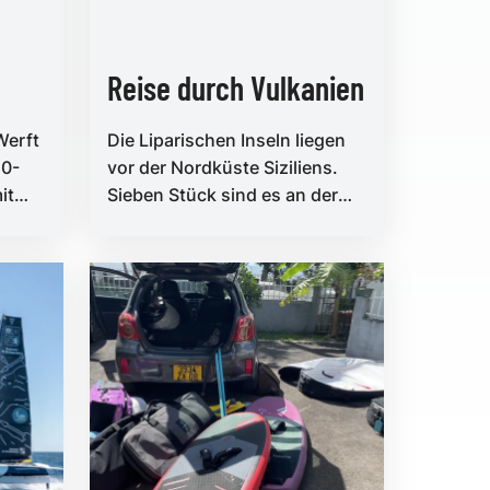
Reise durch Vulkanien
Werft
Die Liparischen Inseln liegen
10-
vor der Nordküste Siziliens.
it
Sieben Stück sind es an der
 man
Zahl, mythologisch
aufgeladen, landschaftli...