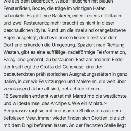
wie aus dem Bilderbuch. Weiße Häuschen mit blauen
Fensterläden, Boote, die träge im winzigen Hafen
schaukeln. Es gibt eine Bäckerei, einen Lebensmittelladen
und zwei Restaurants; mehr braucht es nicht in dieser
beschaulichen Idylle. Rund um die Insel sind orangefarbene
Bojen ausgelegt, doch wir ankern lieber direkt vor dem
Dorf und erkunden die Umgebung. Spaziert man Richtung
Westen, gibt es eine auffällige, nadelförmige Felsformation,
Faraglione genannt, zu bestaunen. Fast am anderen Ende
der Insel liegt die Grotta del Genovese, eine der
bedeutendsten prähistorischen Ausgrabungsstätten in ganz
Italien, in der wir Felsritzungen und Malereien, die weit über
zehntausend Jahre alt sind, betrachten können.
18 Seemeilen entfernt wartet mit Marettimo die westlichste
und wildeste Insel des Archipels. Wie ein Miniatur-
Bergmassiv ragt sie mit imposanten Steilküsten aus dem
tiefblauen Meer, immer wieder finden sich Grotten, die sich
mit dem Dingi befahren lassen. An der flachsten Stelle liegt