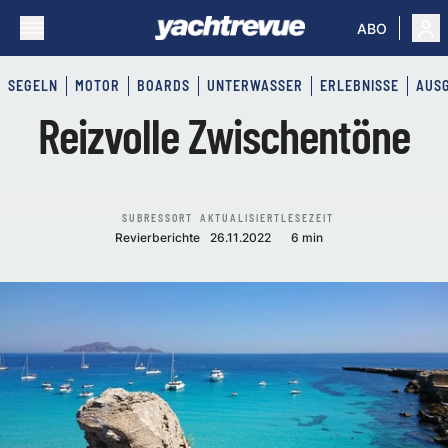
ABO
SEGELN
MOTOR
BOARDS
UNTERWASSER
ERLEBNISSE
AUS
Reizvolle Zwischentöne
SUBRESSORT
AKTUALISIERT
LESEZEIT
Revierberichte
26.11.2022
6 min