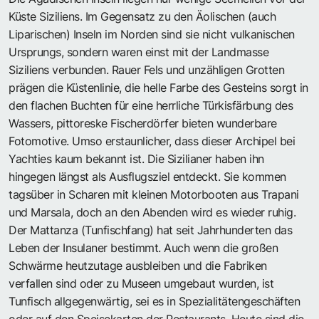
Küste Siziliens. Im Gegensatz zu den Äolischen (auch
Liparischen) Inseln im Norden sind sie nicht vulkanischen
Ursprungs, sondern waren einst mit der Landmasse
Siziliens verbunden. Rauer Fels und unzähligen Grotten
prägen die Küstenlinie, die helle Farbe des Gesteins sorgt in
den flachen Buchten für eine herrliche Türkisfärbung des
Wassers, pittoreske Fischerdörfer bieten wunderbare
Fotomotive. Umso erstaunlicher, dass dieser Archipel bei
Yachties kaum bekannt ist. Die Sizilianer haben ihn
hingegen längst als Ausflugsziel entdeckt. Sie kommen
tagsüber in Scharen mit kleinen Motorbooten aus Trapani
und Marsala, doch an den Abenden wird es wieder ruhig.
Der Mattanza (Tunfischfang) hat seit Jahrhunderten das
Leben der Insulaner bestimmt. Auch wenn die großen
Schwärme heutzutage ausbleiben und die Fabriken
verfallen sind oder zu Museen umgebaut wurden, ist
Tunfisch allgegenwärtig, sei es in Spezialitätengeschäften
oder auf den Speisekarten der Restaurants. Heute sind die