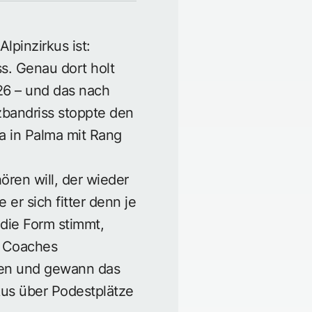
lpinzirkus ist:
ss. Genau dort holt
26 – und das nach
zbandriss stoppte den
a in Palma mit Rang
ören will, der wieder
 er sich fitter denn je
 die Form stimmt,
en Coaches
nnen und gewann das
kus über Podestplätze