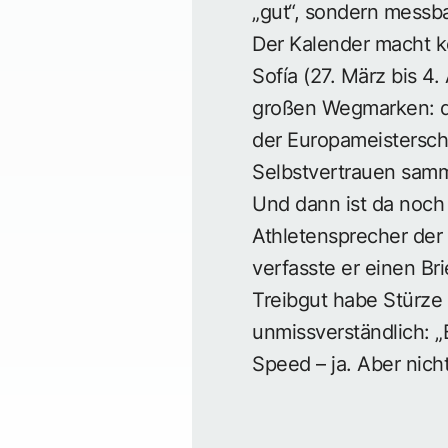
„gut“, sondern messba
Der Kalender macht k
Sofía (27. März bis 4.
großen Wegmarken: de
der Europameistersch
Selbstvertrauen samm
Und dann ist da noch 
Athletensprecher der 
verfasste er einen Br
Treibgut habe Stürze 
unmissverständlich: „
Speed – ja. Aber nich