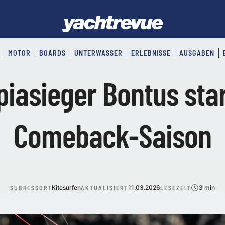
MOTOR
BOARDS
UNTERWASSER
ERLEBNISSE
AUSGABEN
iasieger Bontus star
Comeback-Saison
Kitesurfen
11.03.2026
3 min
SUBRESSORT
AKTUALISIERT
LESEZEIT