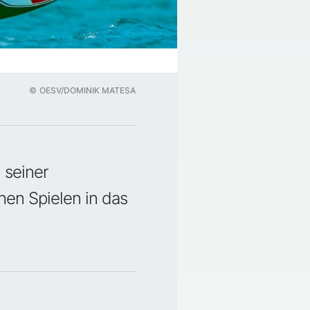
©
OESV/DOMINIK MATESA
 seiner
hen Spielen in das