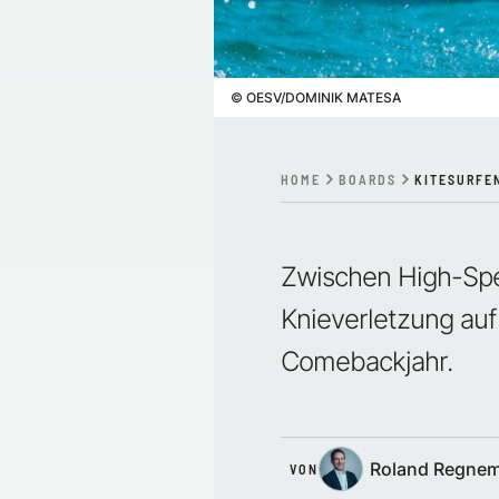
©
OESV/DOMINIK MATESA
HOME
BOARDS
KITESURFE
Zwischen High-Spe
Knieverletzung auf
Comebackjahr.
Roland Regne
VON