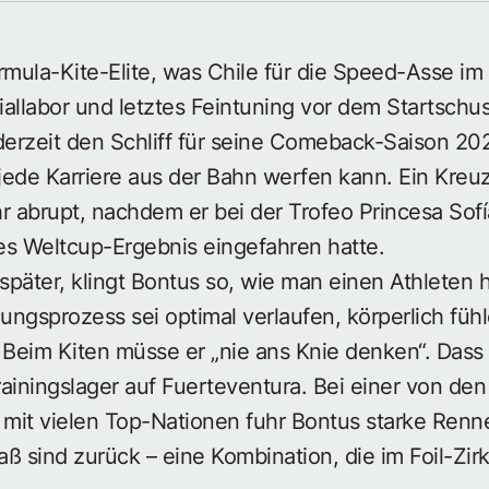
ormula-Kite-Elite, was Chile für die Speed-Asse im A
riallabor und letztes Feintuning vor dem Startschu
derzeit den Schliff für seine Comeback-Saison 20
 jede Karriere aus der Bahn werfen kann. Ein Kreu
r abrupt, nachdem er bei der Trofeo Princesa Sofí
tes Weltcup-Ergebnis eingefahren hatte.
später, klingt Bontus so, wie man einen Athleten h
ilungsprozess sei optimal verlaufen, körperlich fühle
 Beim Kiten müsse er „nie ans Knie denken“. Dass
Trainingslager auf Fuerteventura. Bei einer von d
a mit vielen Top-Nationen fuhr Bontus starke Re
ß sind zurück – eine Kombination, die im Foil-Zir