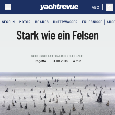
ABO
SEGELN
MOTOR
BOARDS
UNTERWASSER
ERLEBNISSE
AUS
Stark wie ein Felsen
SUBRESSORT
AKTUALISIERT
LESEZEIT
Regatta
31.08.2015
4 min