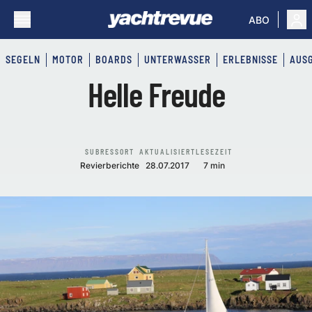
ABO
SEGELN
MOTOR
BOARDS
UNTERWASSER
ERLEBNISSE
AUS
Helle Freude
SUBRESSORT
AKTUALISIERT
LESEZEIT
Revierberichte
28.07.2017
7 min