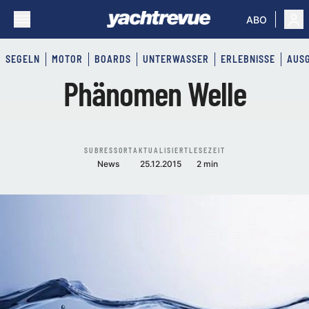
ABO
SEGELN
MOTOR
BOARDS
UNTERWASSER
ERLEBNISSE
AUS
Phänomen Welle
SUBRESSORT
AKTUALISIERT
LESEZEIT
News
25.12.2015
2 min