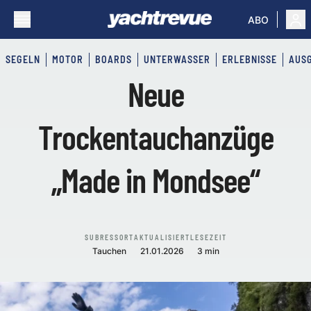
ABO
SEGELN
MOTOR
BOARDS
UNTERWASSER
ERLEBNISSE
AUS
Neue
Trockentauchanzüge
„Made in Mondsee“
SUBRESSORT
AKTUALISIERT
LESEZEIT
Tauchen
21.01.2026
3 min