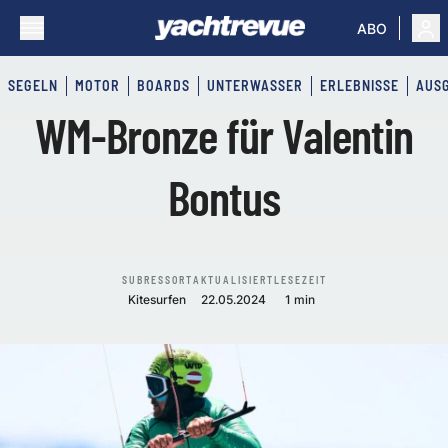
ABO
SEGELN
MOTOR
BOARDS
UNTERWASSER
ERLEBNISSE
AUS
WM-Bronze für Valentin
Bontus
SUBRESSORT
AKTUALISIERT
LESEZEIT
Kitesurfen
22.05.2024
1 min