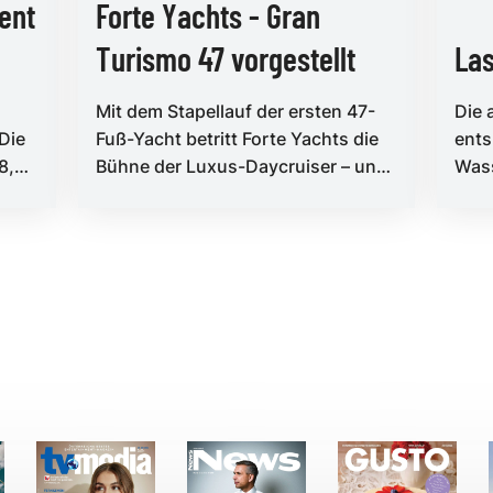
ent
Forte Yachts - Gran
Turismo 47 vorgestellt
Las
Mit dem Stapellauf der ersten 47-
Die 
Die
Fuß-Yacht betritt Forte Yachts die
ent
8,
Bühne der Luxus-Daycruiser – und
Wass
XL-
setzt dabei auf Aluminium, Su...
dem 
neue