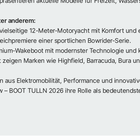
präsentieren aktuelle Modelle für Freizeit, Wasse
ter anderem:
vielseitige 12-Meter-Motoryacht mit Komfort und 
reichpremiere einer sportlichen Bowrider-Serie.
mium-Wakeboot mit modernster Technologie und kr
zeigen Marken wie Highfield, Barracuda, Bura un
n aus Elektromobilität, Performance und innovativ
ow – BOOT TULLN 2026 ihre Rolle als bedeutends