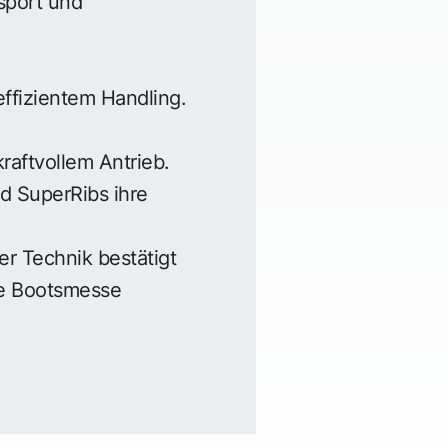
rsport und
effizientem Handling.
aftvollem Antrieb.
d SuperRibs ihre
er Technik bestätigt
te Bootsmesse