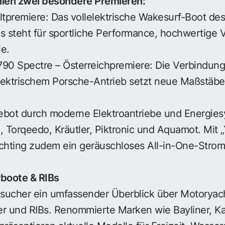
hlen zwei besondere Premieren:
tpremiere: Das vollelektrische Wakesurf-Boot des
 steht für sportliche Performance, hochwertige 
e.
90 Spectre – Österreichpremiere: Die Verbindung
ektrischem Porsche-Antrieb setzt neue Maßstäbe i
ebot durch moderne Elektroantriebe und Energie
, Torqeedo, Kräutler, Piktronic und Aquamot. Mit
achting zudem ein geräuschloses All-in-One-Str
boote & RIBs
Besucher ein umfassender Überblick über Motoryac
r und RIBs. Renommierte Marken wie Bayliner, Kar