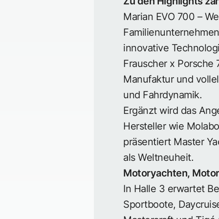
Zu den Highlights zä
Marian EVO 700 – Wel
Familienunternehmens
innovative Technologi
Frauscher
x Porsche 7
Manufaktur und vollel
und Fahrdynamik.
Ergänzt wird das Ang
Hersteller wie Molabo
präsentiert Master Y
als Weltneuheit.
Motoryachten, Motor
In Halle 3 erwartet 
Sportboote, Daycruise