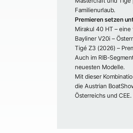
Mastercraft und Tigé 
Familienurlaub.
Premieren setzen un
Mirakul 40 HT – eine 
Bayliner V20i – Öster
Tigé Z3 (2026) – Pre
Auch im RIB-Segment 
neuesten Modelle.
Mit dieser Kombinatio
die Austrian BoatSh
Österreichs und CEE.