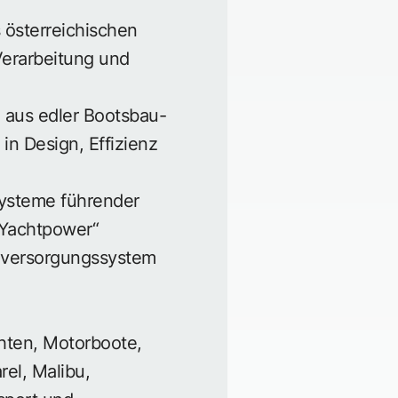
 österreichischen
Verarbeitung und
 aus edler Bootsbau-
n Design, Effizienz
systeme führender
 „Yachtpower“
omversorgungssystem
hten, Motorboote,
el, Malibu,