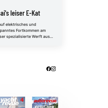
ai's leiser E-Kat
auf elektrisches und
spanntes Fortkommen am
er spezialisierte Werft aus
Baskenland präsentiert ein
s Flaggschif...