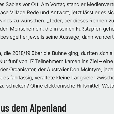
es Sables vor Ort. Am Vortag stand er Medienvertr
ce Village Rede und Antwort, jetzt lässt er es s
 winds zu wünschen. „Jeder, der dieses Rennen zu 
r den Menschen ein, die in seinen Fußstapfen geh
besiegelt er jeweils seine Aussage, dann wandert
 die 2018/19 über die Bühne ging, durften sich all
 Nur fünf von 17 Teilnehmern kamen ins Ziel – ei
 der Organisator, der Australier Don McIntyre, jed
 es fahrlässig, veraltete kleine Langkieler zwisc
u schicken? Ohne elektronische Hilfsmittel, Wet
aus dem Alpenland