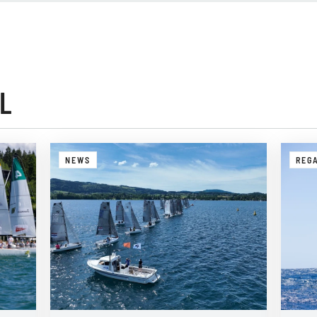
L
NEWS
REG