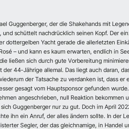
chael Guggenberger, der die Shakehands mit Leg
t, und schüttelt nachdrücklich seinen Kopf. Der ei
er dottergelben Yacht gerade die allerletzten Eink
Rosé – und kann es kaum erwarten, endlich in See
die ließen sich durch gute Vorbereitung minimiere
t der 44-Jährige allemal. Das liegt auch daran, das
wiederum der Tatsache zu verdanken ist, dass er
esser gesagt vom Hauptsponsor gefunden wurde. 
ehmen angeschrieben, null Reaktion bekommen und
t sich Guggenberger nur zu gut. Doch im April 202
chte ihn ein Anruf, der alles ändern sollte. In der 
isterter Segler, der das gleichnamige, in Handel 