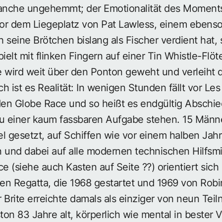
anche ungehemmt; der Emotionalität des Moments
or dem Liegeplatz von Pat Lawless, einem ebenso
h seine Brötchen bislang als Fischer verdient hat, 
ielt mit flinken Fingern auf einer Tin Whistle-Flöt
wird weit über den Ponton geweht und verleiht 
h ist es Realität: In wenigen Stunden fällt vor Le
en Globe Race und so heißt es endgültig Abschi
zu einer kaum fassbaren Aufgabe stehen. 15 Männ
l gesetzt, auf Schiffen wie vor einem halben Jah
 und dabei auf alle modernen technischen Hilfsmit
 (siehe auch Kasten auf Seite ??) orientiert sich
rten Regatta, die 1968 gestartet und 1969 von Ro
rite erreichte damals als einziger von neun Teil
on 83 Jahre alt, körperlich wie mental in bester 