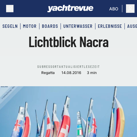
ABO
SEGELN
MOTOR
BOARDS
UNTERWASSER
ERLEBNISSE
AUS
Lichtblick Nacra
SUBRESSORT
AKTUALISIERT
LESEZEIT
Regatta
14.08.2016
3 min