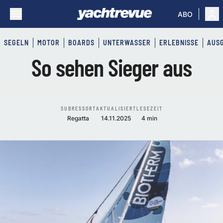
ABO
SEGELN
MOTOR
BOARDS
UNTERWASSER
ERLEBNISSE
AUS
So sehen Sieger aus
SUBRESSORT
AKTUALISIERT
LESEZEIT
Regatta
14.11.2025
4 min