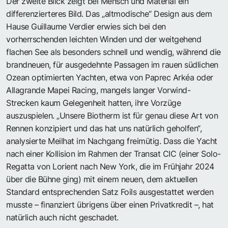
Der zweite Blick zeigt bei Mensch und Material ein
differenzierteres Bild. Das „altmodische“ Design aus dem
Hause Guillaume Verdier erwies sich bei den
vorherrschenden leichten Winden und der weitgehend
flachen See als besonders schnell und wendig, während die
brandneuen, für ausgedehnte Passagen im rauen südlichen
Ozean optimierten Yachten, etwa von Paprec Arkéa oder
Allagrande Mapei Racing, mangels langer Vorwind-
Strecken kaum Gelegenheit hatten, ihre Vorzüge
auszuspielen. „Unsere Biotherm ist für genau diese Art von
Rennen konzipiert und das hat uns natürlich geholfen“,
analysierte Meilhat im Nachgang freimütig. Dass die Yacht
nach einer Kollision im Rahmen der Transat CIC (einer Solo-
Regatta von Lorient nach New York, die im Frühjahr 2024
über die Bühne ging) mit einem neuen, dem aktuellen
Standard entsprechenden Satz Foils ausgestattet werden
musste – finanziert übrigens über einen Privatkredit –, hat
natürlich auch nicht geschadet.