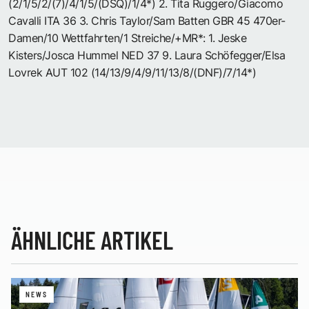
(2/1/5/2/(7)/4/1/5/(DSQ)/1/4*) 2. Tita Ruggero/Giacomo
Cavalli ITA 36 3. Chris Taylor/Sam Batten GBR 45 470er-
Damen/10 Wettfahrten/1 Streiche/+MR*: 1. Jeske
Kisters/Josca Hummel NED 37 9. Laura Schöfegger/Elsa
Lovrek AUT 102 (14/13/9/4/9/11/13/8/(DNF)/7/14*)
ÄHNLICHE ARTIKEL
NEWS