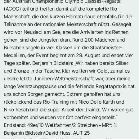
der Austrian Championship Olympic Classes-Regatta
(ACOC) teil und treffen damit auf die komplette Rio-
Mannschaft, die den kurzen Heimaturlaub ebenfalls für die
Teilnahme an der nationalen Meisterschaft nützt. Gesegelt
wird vor Neusiedl am See, ehe die Arrivierten ins Rennen
gehen, sind die Jüngsten dran. Rund 200 Mädchen und
Burschen segeln in vier Klassen um die Staatsmeister-
Medaillen, der Event beginnt am 29. August und endet vier
Tage später. Benjamin Bildstein: „Wir haben bereits Silber
und Bronze in der Tasche, klar wollten wir Gold, zumal es
unsere letzte Junioren-Weltmeisterschaft war, aber meine
lange Verletzungspause und die fehlende Regattapraxis hat
uns schon Sorgen gemacht. Extrem geholfen hat uns
rückblickend das Rio-Training mit Nico Delle Karth und
Niko Resch und die super Arbeit der Trainer. Wir waren gut
vorbereitet und wurden vor Ort perfekt eingestellt.“
Endstand: 49er/10 Wettfahrten/2 Streicher/+MR*: 1.
Benjamin Bildstein/David Hussl AUT 25