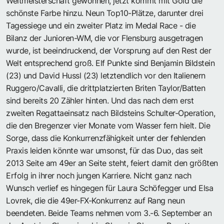
Weltmeisterschaft gewonnen, jetzt kommt mit Gold die
schönste Farbe hinzu. Neun Top10-Plätze, darunter drei
Tagessiege und ein zweiter Platz im Medal Race - die
Bilanz der Junioren-WM, die vor Flensburg ausgetragen
wurde, ist beeindruckend, der Vorsprung auf den Rest der
Welt entsprechend groß. Elf Punkte sind Benjamin Bildstein
(23) und David Hussl (23) letztendlich vor den Italienern
Ruggero/Cavalli, die drittplatzierten Briten Taylor/Batten
sind bereits 20 Zähler hinten. Und das nach dem erst
zweiten Regattaeinsatz nach Bildsteins Schulter-Operation,
die den Bregenzer vier Monate vom Wasser fern hielt. Die
Sorge, dass die Konkurrenzfähigkeit unter der fehlenden
Praxis leiden könnte war umsonst, für das Duo, das seit
2013 Seite am 49er an Seite steht, feiert damit den größten
Erfolg in ihrer noch jungen Karriere. Nicht ganz nach
Wunsch verlief es hingegen für Laura Schöfegger und Elsa
Lovrek, die die 49er-FX-Konkurrenz auf Rang neun
beendeten. Beide Teams nehmen vom 3.-6. September an