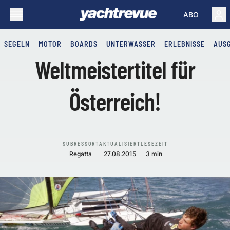
ABO
SEGELN
MOTOR
BOARDS
UNTERWASSER
ERLEBNISSE
AUS
Weltmeistertitel für
Österreich!
SUBRESSORT
AKTUALISIERT
LESEZEIT
Regatta
27.08.2015
3 min